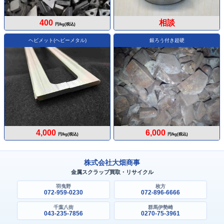
400
相談
円/kg(税込)
ヘビメット(ヘビーメタル)
銀ろう付き超硬
4,000
6,000
円/kg(税込)
円/kg(税込)
株式会社大畑商事
金属スクラップ買取・リサイクル
羽曳野
枚方
072-959-0230
072-896-6666
千葉八街
群馬伊勢崎
043-235-7856
0270-75-3961