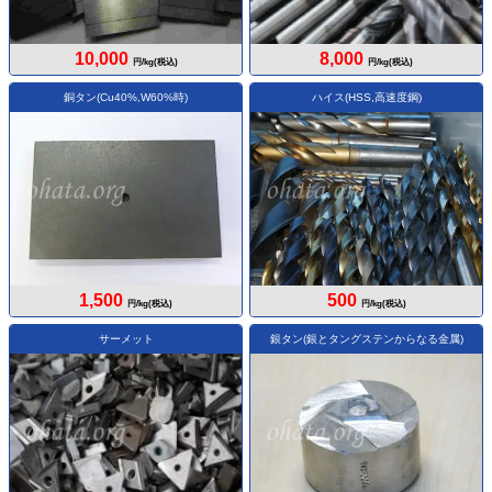
10,000
8,000
円/kg(税込)
円/kg(税込)
銅タン(Cu40%,W60%時)
ハイス(HSS,高速度鋼)
1,500
500
円/kg(税込)
円/kg(税込)
サーメット
銀タン(銀とタングステンからなる金属)