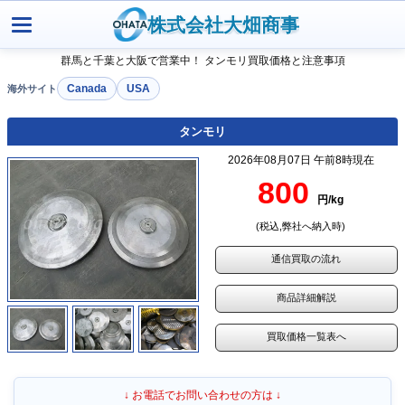
株式会社大畑商事
群馬と千葉と大阪で営業中！ タンモリ買取価格と注意事項
Canada
USA
タンモリ
2026年08月07日 午前8時現在
800
円/kg
(税込,弊社へ納入時)
通信買取の流れ
商品詳細解説
買取価格一覧表へ
↓ お電話でお問い合わせの方は ↓