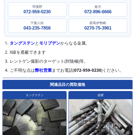
羽曳野
枚方
072-959-0230
072-896-6666
千葉八街
群馬伊勢崎
043-235-7856
0270-75-3961
タングステン
と
モリブデン
からなる金属。
X線を遮蔽できます
レントゲン撮影のターゲット(対陰極)等。
ご不明な点は
弊社営業
までお電話(
072-959-0230
)ください。
関連品目の買取価格
タングステン
超硬