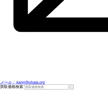
メール：
kanri@ohata.org
買取価格検索