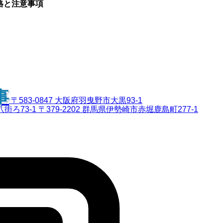
価格と注意事項
事
〒583-0847 大阪府羽曳野市大黒93-1
八街ろ73-1
〒379-2202 群馬県伊勢崎市赤堀鹿島町277-1