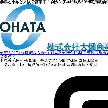
群馬と千葉と大阪で営業中！ 銅タン(Cu40%,W60%時)買取
株式会社大畑商
〒573-0171 大阪府枚方市北山1-4-2
〒289-1144 千葉県八街市
営業時間
羽曳野・枚方 他
8:15－最終荷受
17:45
定休日
毎週水曜日
千葉八街
8:15－最終荷受
17:45
定休日
毎週日曜日・祝日