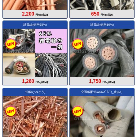
2,200
650
円/kg(税込)
円/kg(税込)
雑電線(銅率65%)
雑電線(銅率80%)
1,260
1,750
円/kg(税込)
円/kg(税込)
並銅(なみどう)
空調銅配管(ｴｱｺﾝﾊﾟｲﾌﾟ)_皮あり