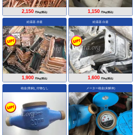
2,150
1,150
円/kg(税込)
円/kg(税込)
給湯器 赤釜
給湯器 白釜
1,900
1,600
円/kg(税込)
円/kg(税込)
砲金(青銅)_付物なし
メーター砲金(未解体)