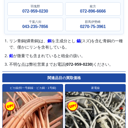
羽曳野
枚方
072-959-0230
072-896-6666
千葉八街
群馬伊勢崎
043-235-7856
0270-75-3961
リン青銅(燐青銅)は、
銅
を主成分とし
錫
(スズ)を含む青銅の一種
で、僅かにリンを含有している。
鉛
が微量でも含まれていると砲金の扱い。
不明な点は弊社営業までお電話(
072-959-0230
)ください。
関連品目の買取価格
ピカ線(特一号銅線・ピカ銅・1号銅)
家電線