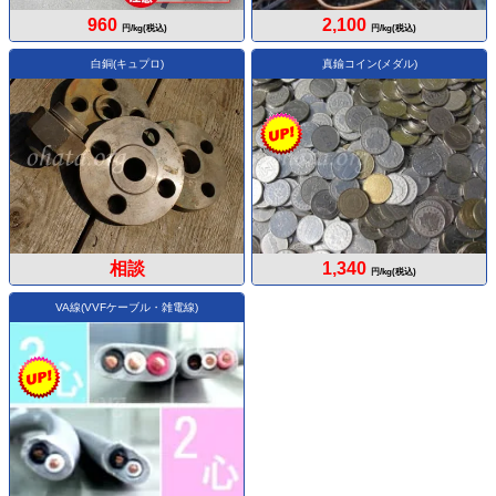
960
2,100
円/kg(税込)
円/kg(税込)
白銅(キュプロ)
真鍮コイン(メダル)
相談
1,340
円/kg(税込)
VA線(VVFケーブル・雑電線)