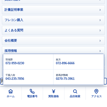
›
計量証明事業
›
フレコン購入
›
よくある質問
›
会社概要
›
採用情報
羽曳野
枚方
›
お問い合わせ
072-959-0230
072-896-6666
›
大畑gallery
千葉八街
群馬伊勢崎
043-235-7856
0270-75-3961
買取価格検索
検索
ホーム
電話番号
買取価格
品目検索
アクセス