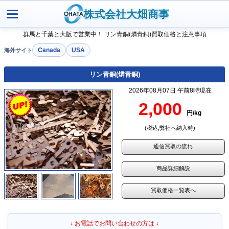
株式会社大畑商事
群馬と千葉と大阪で営業中！ リン青銅(燐青銅)買取価格と注意事項
Canada
USA
リン青銅(燐青銅)
2026年08月07日 午前8時現在
2,000
円/kg
(税込,弊社へ納入時)
通信買取の流れ
商品詳細解説
買取価格一覧表へ
↓ お電話でお問い合わせの方は ↓