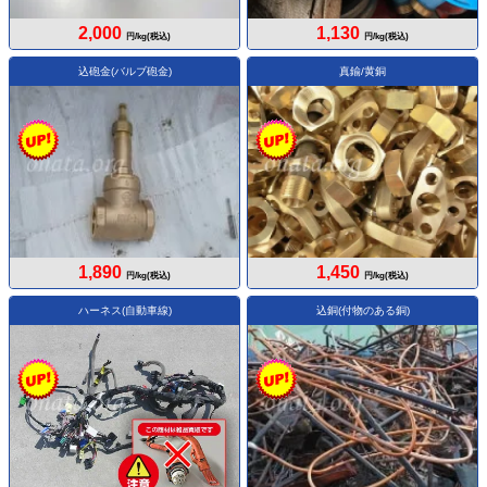
2,000
1,130
円/kg(税込)
円/kg(税込)
込砲金(バルブ砲金)
真鍮/黄銅
1,890
1,450
円/kg(税込)
円/kg(税込)
ハーネス(自動車線)
込銅(付物のある銅)