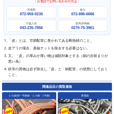
↓ お電話でお問い合わせの方は ↓
羽曳野
枚方
072-959-0230
072-896-6666
千葉八街
群馬伊勢崎
043-235-7856
0270-75-3961
「皮」とは、空調配管に巻かれてある断熱材のこと。
皮アリの場合、真鍮ナットを除去する必要はない。
又、「皮」の厚みが厚い物は減額対象とする（銅の歩留まりが
悪い為）
鉄等の異物は必ず除去し「皮」と「銅配管」の状態にしておく
こと。
関連品目の買取価格
ピカ線(特一号銅線・ピカ銅・1号銅)
家電線