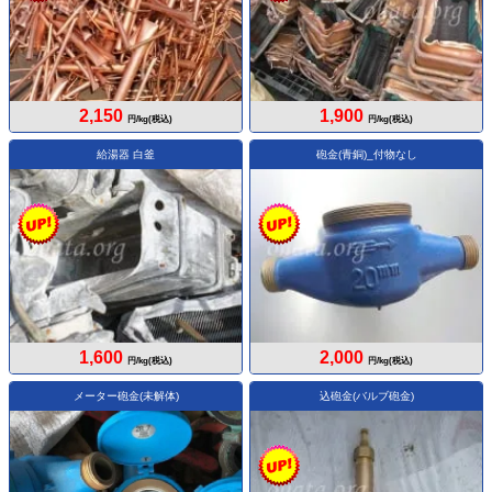
2,150
1,900
円/kg(税込)
円/kg(税込)
給湯器 白釜
砲金(青銅)_付物なし
1,600
2,000
円/kg(税込)
円/kg(税込)
メーター砲金(未解体)
込砲金(バルブ砲金)