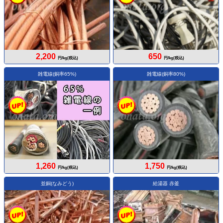
2,200
650
円/kg(税込)
円/kg(税込)
雑電線(銅率65%)
雑電線(銅率80%)
1,260
1,750
円/kg(税込)
円/kg(税込)
並銅(なみどう)
給湯器 赤釜