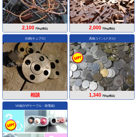
2,100
2,000
円/kg(税込)
円/kg(税込)
白銅(キュプロ)
真鍮コイン(メダル)
相談
1,340
円/kg(税込)
VA線(VVFケーブル・雑電線)