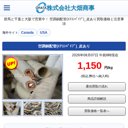
株式会社大畑商事
群馬と千葉と大阪で営業中！ 空調銅配管(ｴｱｺﾝﾊﾟｲﾌﾟ)_皮あり買取価格と注意事
項
Canada
USA
空調銅配管(ｴｱｺﾝﾊﾟｲﾌﾟ)_皮あり
2026年08月07日 午前8時現在
1,150
円/kg
(税込,弊社へ納入時)
通信買取の流れ
商品詳細解説
買取価格一覧表へ