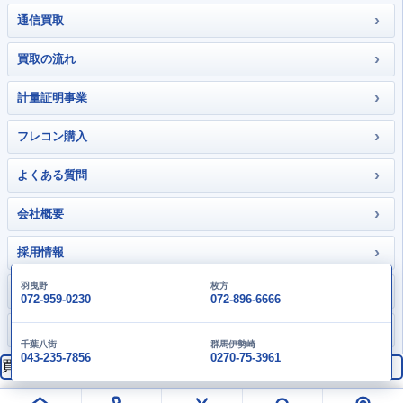
›
通信買取
›
買取の流れ
›
計量証明事業
›
フレコン購入
›
よくある質問
›
会社概要
›
採用情報
羽曳野
枚方
›
お問い合わせ
072-959-0230
072-896-6666
›
大畑gallery
千葉八街
群馬伊勢崎
043-235-7856
0270-75-3961
買取価格検索
検索