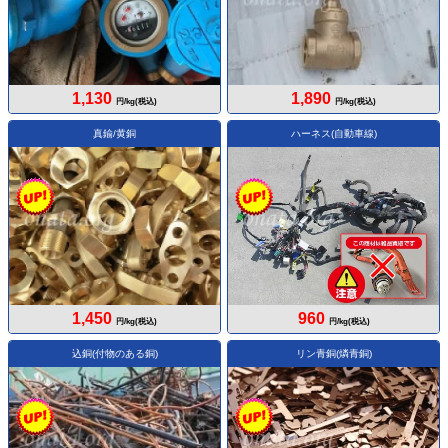
1,130
1,890
円/kg(税込)
円/kg(税込)
真鍮/黄銅
ハーネス(自動車線)
1,450
960
円/kg(税込)
円/kg(税込)
込銅(付物のある銅)
リン青銅(燐青銅)