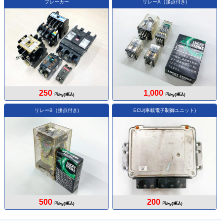
ブレーカー
リレーA（接点付き)
250
1,000
円/kg(税込)
円/kg(税込)
リレーB（接点付き)
ECU(車載電子制御ユニット)
500
200
円/kg(税込)
円/kg(税込)