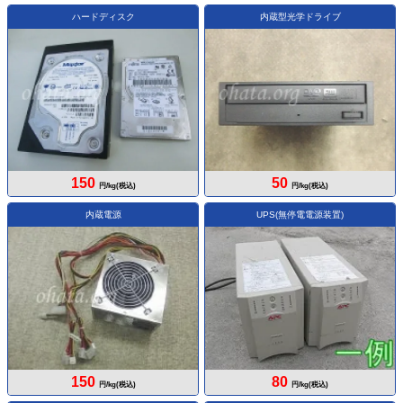
ハードディスク
内蔵型光学ドライブ
150
50
円/kg(税込)
円/kg(税込)
内蔵電源
UPS(無停電電源装置)
150
80
円/kg(税込)
円/kg(税込)