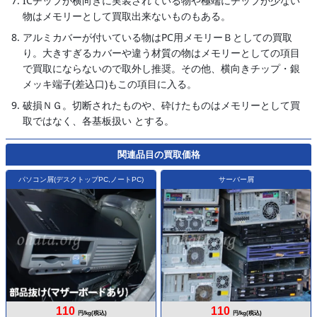
ICチップが横向きに実装されている物や極端にチップが少ない
物はメモリーとして買取出来ないものもある。
アルミカバーが付いている物はPC用メモリーＢとしての買取
り。大きすぎるカバーや違う材質の物はメモリーとしての項目
で買取にならないので取外し推奨。その他、横向きチップ・銀
メッキ端子(差込口)もこの項目に入る。
破損ＮＧ。切断されたものや、砕けたものはメモリーとして買
取ではなく、各基板扱い とする。
関連品目の買取価格
パソコン屑(デスクトップPC,ノートPC)
サーバー屑
110
110
円/kg(税込)
円/kg(税込)