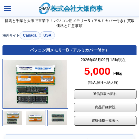
株式会社大畑商事
群馬と千葉と大阪で営業中！ パソコン用メモリーB（アルミカバー付き）買取
価格と注意事項
Canada
USA
パソコン用メモリーB（アルミカバー付き）
2026年08月09日 18時現在
5,000
円/kg
(税込,弊社へ納入時)
通信買取の流れ
商品詳細解説
買取価格一覧表へ