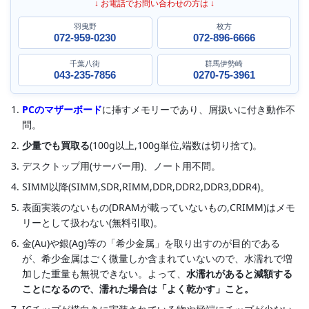
↓ お電話でお問い合わせの方は ↓
羽曳野
枚方
072-959-0230
072-896-6666
千葉八街
群馬伊勢崎
043-235-7856
0270-75-3961
PCのマザーボード
に挿すメモリーであり、屑扱いに付き動作不
問。
少量でも買取る
(100g以上,100g単位,端数は切り捨て)。
デスクトップ用(サーバー用)、ノート用不問。
SIMM以降(SIMM,SDR,RIMM,DDR,DDR2,DDR3,DDR4)。
表面実装のないもの(DRAMが載っていないもの,CRIMM)はメモ
リーとして扱わない(無料引取)。
金(Au)や銀(Ag)等の「希少金属」を取り出すのが目的である
が、希少金属はごく微量しか含まれていないので、水濡れで増
加した重量も無視できない。よって、
水濡れがあると減額する
ことになるので、濡れた場合は「よく乾かす」こと。