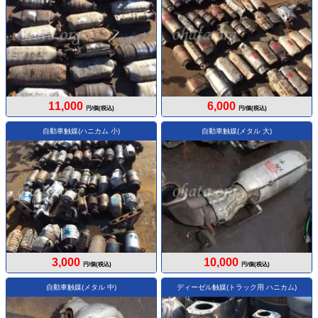
11,000
6,000
円/個(税込)
円/個(税込)
自動車触媒(ハニカム 小)
自動車触媒(メタル 大)
3,000
10,000
円/個(税込)
円/個(税込)
自動車触媒(メタル 中)
ディーゼル触媒(トラック用 ハニカム)