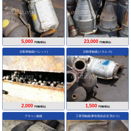
5,000
23,000
円/個(税込)
円/個(税込)
自動車触媒(ペレット)
自動車触媒(メタル 小)
2,000
1,500
円/個(税込)
円/個(税込)
デキャン触媒
工業用触媒(事前相談必須,預かり)