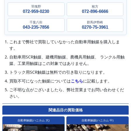
羽曳野
枚方
072-959-0230
072-896-6666
千葉八街
群馬伊勢崎
043-235-7856
0270-75-3961
これまで弊社で買取していなかった自動車用触媒を購入しま
す。
自動車用SCR触媒、建機用触媒、農機具用触媒、 ランクル用触
媒、工業用触媒はこの対象ではありません。
トラック用SCR触媒は無料での引き取りになります。
買取不可になった触媒については
こちら
に記載します。
ご不明な点がございましたら、弊社営業までお問い合わせくだ
さい。
関連品目の買取価格
自動車触媒(ハニカム 大)
自動車触媒(ハニカム 中)