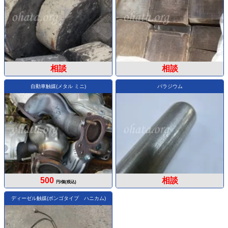
相談
相談
自動車触媒(メタル ミニ)
パラジウム
500
相談
円/個(税込)
ディーゼル触媒(ボンゴタイプ ハニカム)