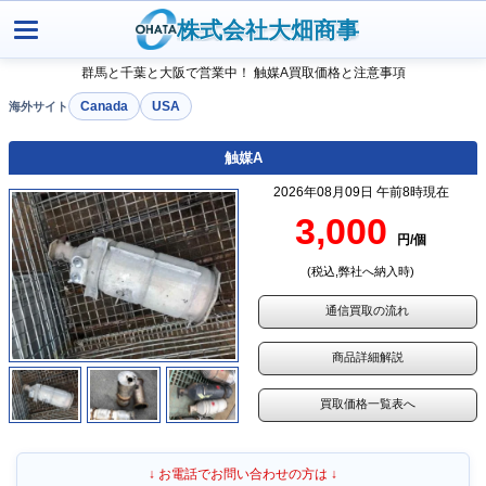
株式会社大畑商事
群馬と千葉と大阪で営業中！ 触媒A買取価格と注意事項
Canada
USA
触媒A
2026年08月09日 午前8時現在
3,000
円/個
(税込,弊社へ納入時)
通信買取の流れ
商品詳細解説
買取価格一覧表へ
↓ お電話でお問い合わせの方は ↓