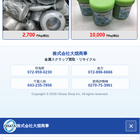
2,700
10,000
円/kg(税込)
円/kg(税込)
株式会社大畑商事
金属スクラップ買取・リサイクル
羽曳野
枚方
072-959-0230
072-896-6666
千葉八街
群馬伊勢崎
043-235-7856
0270-75-3961
Copyright © 2026 Ohata Shoji Inc. All rights reserved.
×
株式会社大畑商事