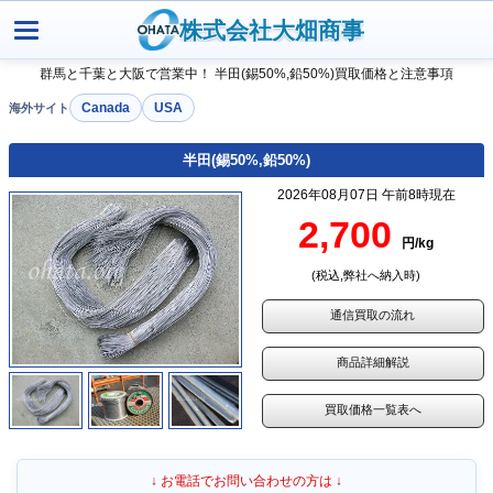
株式会社大畑商事
群馬と千葉と大阪で営業中！ 半田(錫50%,鉛50%)買取価格と注意事項
Canada
USA
半田(錫50%,鉛50%)
2026年08月07日 午前8時現在
2,700
円/kg
(税込,弊社へ納入時)
通信買取の流れ
商品詳細解説
買取価格一覧表へ
↓ お電話でお問い合わせの方は ↓