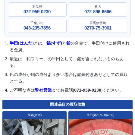
羽曳野
枚方
072-959-0230
072-896-6666
千葉八街
群馬伊勢崎
043-235-7856
0270-75-3961
半田(はんだ)
とは、
錫(すず)
と
鉛
の合金で、半田付けに使用され
る金属。
最近は「鉛フリー」の半田として、鉛が含まれないものもあ
る。
鉛の成分が錫の成分より多い場合は鉛錘付きありとしての買取
とする。
ご不明な点は
弊社営業
までお電話(
072-959-0230
)ください。
関連品目の買取価格
純錫(すず)
半田(錫60%,鉛40%)