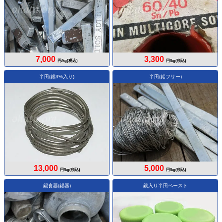
7,000
3,300
円/kg(税込)
円/kg(税込)
半田(銀3%入り)
半田(鉛フリー)
13,000
5,000
円/kg(税込)
円/kg(税込)
錫食器(錫器)
銀入り半田ペースト